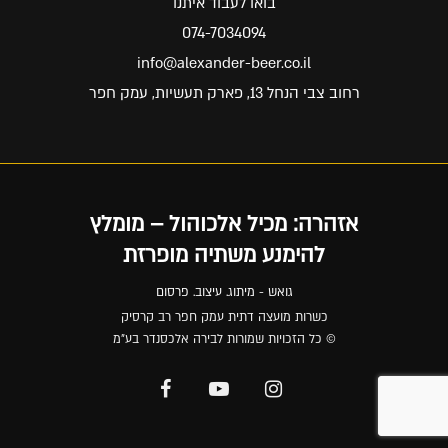
בואו לעבוד איתנו
074-7034094
info@alexander-beer.co.il
רחוב צבי הנחל 13, פארק תעשיות, עמק חפר
אזהרה: מכיל אלכוהול – מומלץ
להימנע משתיה מופרזת
גואש - מיתוג. עיצוב. פרסום
כשרות מועצה דתית עמק חפר רב קרסיק
© כל הזכויות שמורות לבירה אלכסנדר בע"מ