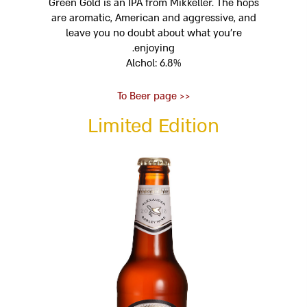
Green Gold is an IPA from Mikkeller. The hops
Technology
are aromatic, American and aggressive, and
Beer Ingredients
leave you no doubt about what you’re
enjoying.
Production proce
Alchol: 6.8%
Craft beer
<< To Beer page
Beer and health
Limited Edition
Contact us